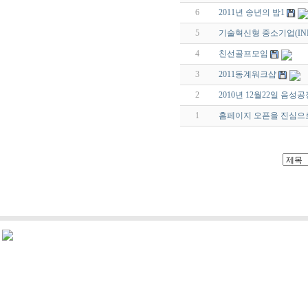
6
2011년 송년의 밤1
5
기술혁신형 중소기업(INNO
4
친선골프모임
3
2011동계워크샵
2
2010년 12월22일 음성
1
홈페이지 오픈을 진심으