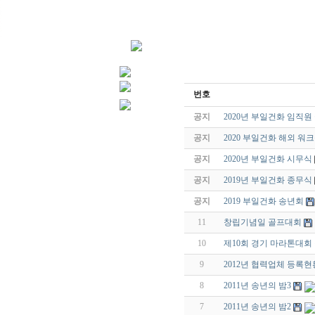
1
2
3
4
Prev
Next
번호
공지
2020년 부일건화 임직
공지
2020 부일건화 해외 워크숍 
공지
2020년 부일건화 시무식
공지
2019년 부일건화 종무식
공지
2019 부일건화 송년회
11
창립기념일 골프대회
10
제10회 경기 마라톤대회
9
2012년 협력업체 등록현
8
2011년 송년의 밤3
7
2011년 송년의 밤2